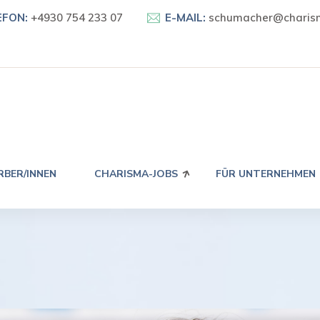
EFON:
+4930 754 233 07
E-MAIL:
schumacher@charism
RBER/INNEN
CHARISMA-JOBS
FÜR UNTERNEHMEN