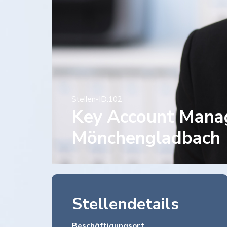
Stellen-ID:
102
Key Account Manag
Mönchengladbach
Stellendetails
Beschäftigungsort